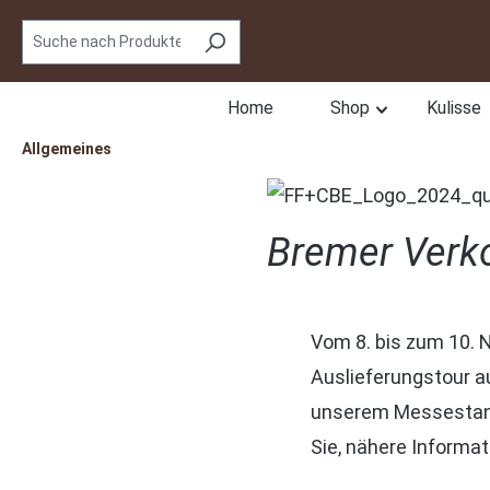
e springen
Zur Hauptnavigation springen
Home
Shop
Kulisse
Allgemeines
Bremer Verk
Vom 8. bis zum 10. 
Auslieferungstour a
unserem Messestand
Sie, nähere Informat