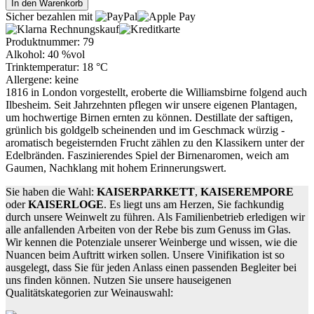
In den Warenkorb
Sicher bezahlen mit
Produktnummer:
79
Alkohol: 40 %vol
Trinktemperatur: 18 °C
Allergene: keine
1816 in London vorgestellt, eroberte die Williamsbirne folgend auch
Ilbesheim. Seit Jahrzehnten pflegen wir unsere eigenen Plantagen,
um hochwertige Birnen ernten zu können. Destillate der saftigen,
grünlich bis goldgelb scheinenden und im Geschmack würzig -
aromatisch begeisternden Frucht zählen zu den Klassikern unter der
Edelbränden. Faszinierendes Spiel der Birnenaromen, weich am
Gaumen, Nachklang mit hohem Erinnerungswert.
Sie haben die Wahl:
KAISERPARKETT
,
KAISER
EMPORE
oder
KAISER
LOGE
. Es liegt uns am Herzen, Sie fachkundig
durch unsere Weinwelt zu führen. Als Familienbetrieb erledigen wir
alle anfallenden Arbeiten von der Rebe bis zum Genuss im Glas.
Wir kennen die Potenziale unserer Weinberge und wissen, wie die
Nuancen beim Auftritt wirken sollen. Unsere Vinifikation ist so
ausgelegt, dass Sie für jeden Anlass einen passenden Begleiter bei
uns finden können. Nutzen Sie unsere hauseigenen
Qualitätskategorien zur Weinauswahl: