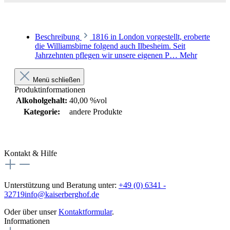
Beschreibung
1816 in London vorgestellt, eroberte
die Williamsbirne folgend auch Ilbesheim. Seit
Jahrzehnten pflegen wir unsere eigenen P…
Mehr
Menü schließen
Produktinformationen
Alkoholgehalt:
40,00 %vol
Kategorie:
andere Produkte
Kontakt & Hilfe
Unterstützung und Beratung unter:
+49 (0) 6341 -
32719
info@kaiserberghof.de
Oder über unser
Kontaktformular
.
Informationen